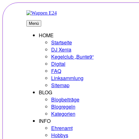
Zum
Inhalt
springen
E24
Erlebnisse – Hobbys – Vielfalt
Menü
HOME
Startseite
DJ Xenia
Kegelclub „Bunte9“
Digital
FAQ
Linksammlung
Sitemap
BLOG
Blogbeiträge
Blogregeln
Kategorien
INFO
Ehrenamt
Hobbys