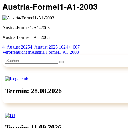
Austria-Formel1-A1-2003
Austria-Formel1-A1-2003
Austria-Formel1-A1-2003
Veröffentlicht
Originalgröße
4. August 2025
4. August 2025
1024 × 667
am
Beitragsnavigation
Veröffentlicht in
Austria-Formel1-A1-2003
Suchen
Suchen
nach:
Termin: 28.08.2026
Termin: 11.09.2026