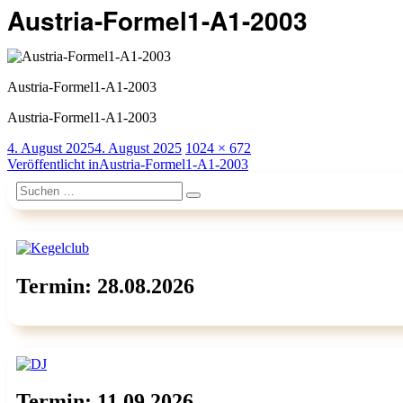
Austria-Formel1-A1-2003
Austria-Formel1-A1-2003
Austria-Formel1-A1-2003
Veröffentlicht
Originalgröße
4. August 2025
4. August 2025
1024 × 672
am
Beitragsnavigation
Veröffentlicht in
Austria-Formel1-A1-2003
Suchen
Suchen
nach:
Termin: 28.08.2026
Termin: 11.09.2026