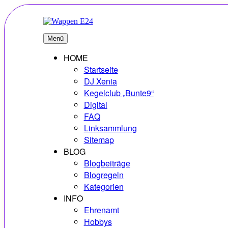
Zum
Inhalt
springen
E24
Erlebnisse – Hobbys – Vielfalt
Menü
HOME
Startseite
DJ Xenia
Kegelclub „Bunte9“
Digital
FAQ
Linksammlung
Sitemap
BLOG
Blogbeiträge
Blogregeln
Kategorien
INFO
Ehrenamt
Hobbys