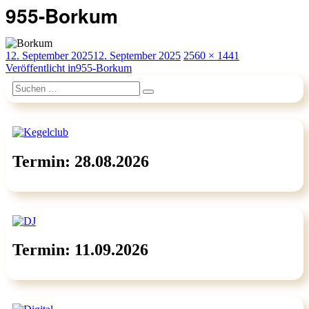
955-Borkum
Veröffentlicht
Originalgröße
12. September 2025
12. September 2025
2560 × 1441
am
Beitragsnavigation
Veröffentlicht in
955-Borkum
Suchen
Suchen
nach:
Termin: 28.08.2026
Termin: 11.09.2026