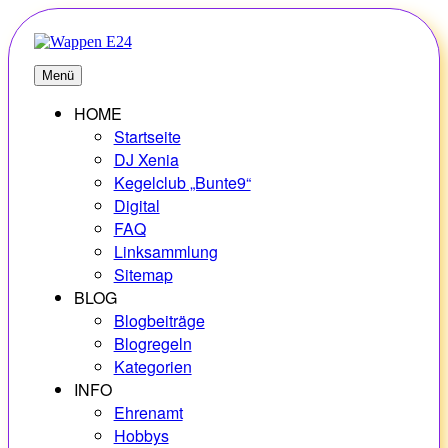
Zum
Inhalt
springen
E24
Erlebnisse – Hobbys – Vielfalt
Menü
HOME
Startseite
DJ Xenia
Kegelclub „Bunte9“
Digital
FAQ
Linksammlung
Sitemap
BLOG
Blogbeiträge
Blogregeln
Kategorien
INFO
Ehrenamt
Hobbys