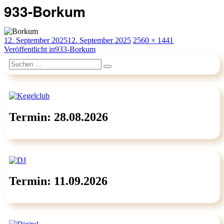
933-Borkum
Veröffentlicht
Originalgröße
12. September 2025
12. September 2025
2560 × 1441
am
Beitragsnavigation
Veröffentlicht in
933-Borkum
Suchen
Suchen
nach:
Termin: 28.08.2026
Termin: 11.09.2026