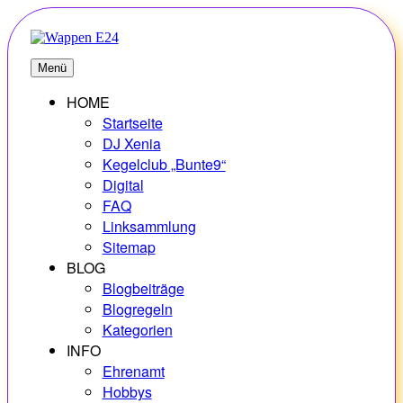
Zum
Inhalt
springen
E24
Erlebnisse – Hobbys – Vielfalt
Menü
HOME
Startseite
DJ Xenia
Kegelclub „Bunte9“
Digital
FAQ
Linksammlung
Sitemap
BLOG
Blogbeiträge
Blogregeln
Kategorien
INFO
Ehrenamt
Hobbys