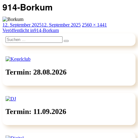
914-Borkum
Veröffentlicht
Originalgröße
12. September 2025
12. September 2025
2560 × 1441
am
Beitragsnavigation
Veröffentlicht in
914-Borkum
Suchen
Suchen
nach:
Termin: 28.08.2026
Termin: 11.09.2026