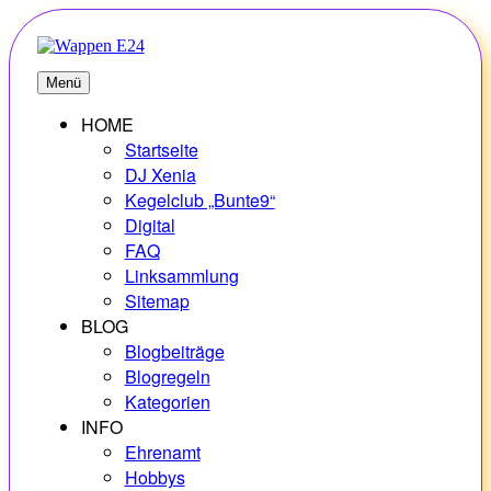
Zum
Inhalt
springen
E24
Erlebnisse – Hobbys – Vielfalt
Menü
HOME
Startseite
DJ Xenia
Kegelclub „Bunte9“
Digital
FAQ
Linksammlung
Sitemap
BLOG
Blogbeiträge
Blogregeln
Kategorien
INFO
Ehrenamt
Hobbys