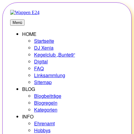
Zum
Inhalt
springen
E24
Erlebnisse – Hobbys – Vielfalt
Menü
HOME
Startseite
DJ Xenia
Kegelclub „Bunte9“
Digital
FAQ
Linksammlung
Sitemap
BLOG
Blogbeiträge
Blogregeln
Kategorien
INFO
Ehrenamt
Hobbys