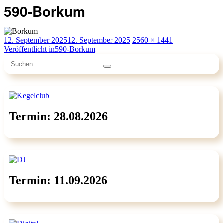
590-Borkum
Veröffentlicht
Originalgröße
12. September 2025
12. September 2025
2560 × 1441
am
Beitragsnavigation
Veröffentlicht in
590-Borkum
Suchen
Suchen
nach:
Termin: 28.08.2026
Termin: 11.09.2026