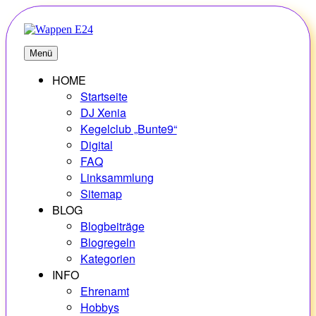
Zum
Inhalt
springen
E24
Erlebnisse – Hobbys – Vielfalt
Menü
HOME
Startseite
DJ Xenia
Kegelclub „Bunte9“
Digital
FAQ
Linksammlung
Sitemap
BLOG
Blogbeiträge
Blogregeln
Kategorien
INFO
Ehrenamt
Hobbys