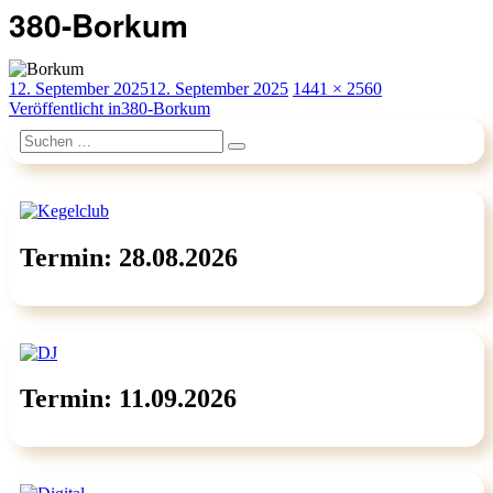
380-Borkum
Veröffentlicht
Originalgröße
12. September 2025
12. September 2025
1441 × 2560
am
Beitragsnavigation
Veröffentlicht in
380-Borkum
Suchen
Suchen
nach:
Termin: 28.08.2026
Termin: 11.09.2026