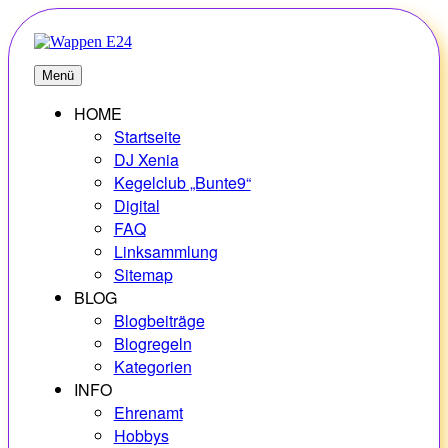
Zum
Inhalt
springen
E24
Erlebnisse – Hobbys – Vielfalt
Menü
HOME
Startseite
DJ Xenia
Kegelclub „Bunte9“
Digital
FAQ
Linksammlung
Sitemap
BLOG
Blogbeiträge
Blogregeln
Kategorien
INFO
Ehrenamt
Hobbys