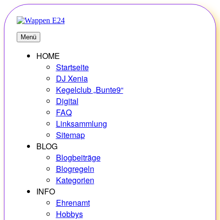
Zum
Inhalt
springen
E24
Erlebnisse – Hobbys – Vielfalt
Menü
HOME
Startseite
DJ Xenia
Kegelclub „Bunte9“
Digital
FAQ
Linksammlung
Sitemap
BLOG
Blogbeiträge
Blogregeln
Kategorien
INFO
Ehrenamt
Hobbys