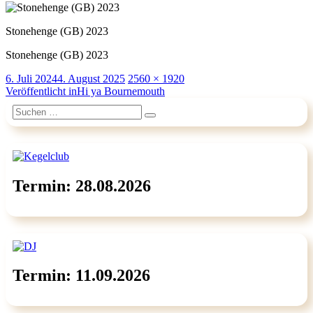
Stonehenge (GB) 2023
Stonehenge (GB) 2023
Veröffentlicht
Originalgröße
6. Juli 2024
4. August 2025
2560 × 1920
am
Beitragsnavigation
Veröffentlicht in
Hi ya Bournemouth
Suchen
Suchen
nach:
Termin: 28.08.2026
Termin: 11.09.2026