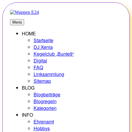
Zum
Inhalt
springen
E24
Erlebnisse – Hobbys – Vielfalt
Menü
HOME
Startseite
DJ Xenia
Kegelclub „Bunte9“
Digital
FAQ
Linksammlung
Sitemap
BLOG
Blogbeiträge
Blogregeln
Kategorien
INFO
Ehrenamt
Hobbys