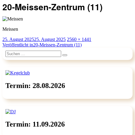
20-Meissen-Zentrum (11)
Meissen
Veröffentlicht
Originalgröße
25. August 2025
25. August 2025
2560 × 1441
am
Beitragsnavigation
Veröffentlicht in
20-Meissen-Zentrum (11)
Suchen
Suchen
nach:
Termin: 28.08.2026
Termin: 11.09.2026