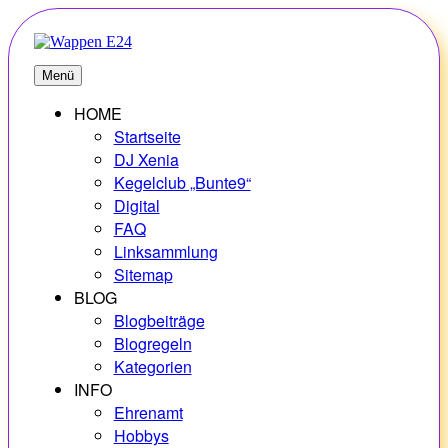
Zum
Inhalt
springen
E24
Erlebnisse – Hobbys – Vielfalt
Menü
HOME
Startseite
DJ Xenia
Kegelclub „Bunte9“
Digital
FAQ
Linksammlung
Sitemap
BLOG
Blogbeiträge
Blogregeln
Kategorien
INFO
Ehrenamt
Hobbys