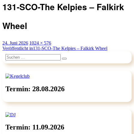
131-SCO-The Kelpies – Falkirk
Wheel
Veröffentlicht
Originalgröße
24. Juni 2026
1024 × 576
am
Beitragsnavigation
Veröffentlicht in
131-SCO-The Kelpies – Falkirk Wheel
Suchen
Suchen
nach:
Termin: 28.08.2026
Termin: 11.09.2026