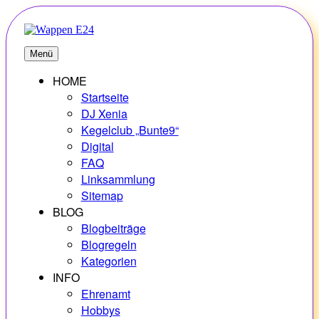
Zum
Inhalt
springen
E24
Erlebnisse – Hobbys – Vielfalt
Menü
HOME
Startseite
DJ Xenia
Kegelclub „Bunte9“
Digital
FAQ
Linksammlung
Sitemap
BLOG
Blogbeiträge
Blogregeln
Kategorien
INFO
Ehrenamt
Hobbys