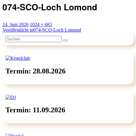
074-SCO-Loch Lomond
Veröffentlicht
Originalgröße
24. Juni 2026
1024 × 683
am
Beitragsnavigation
Veröffentlicht in
074-SCO-Loch Lomond
Suchen
Suchen
nach:
Termin: 28.08.2026
Termin: 11.09.2026