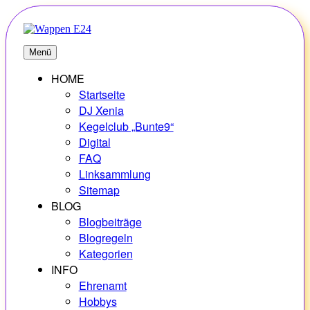
Zum
Inhalt
springen
E24
Erlebnisse – Hobbys – Vielfalt
Menü
HOME
Startseite
DJ Xenia
Kegelclub „Bunte9“
Digital
FAQ
Linksammlung
Sitemap
BLOG
Blogbeiträge
Blogregeln
Kategorien
INFO
Ehrenamt
Hobbys