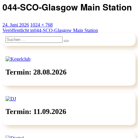
044-SCO-Glasgow Main Station
Veröffentlicht
Originalgröße
24. Juni 2026
1024 × 768
am
Beitragsnavigation
Veröffentlicht in
044-SCO-Glasgow Main Station
Suchen
Suchen
nach:
Termin: 28.08.2026
Termin: 11.09.2026