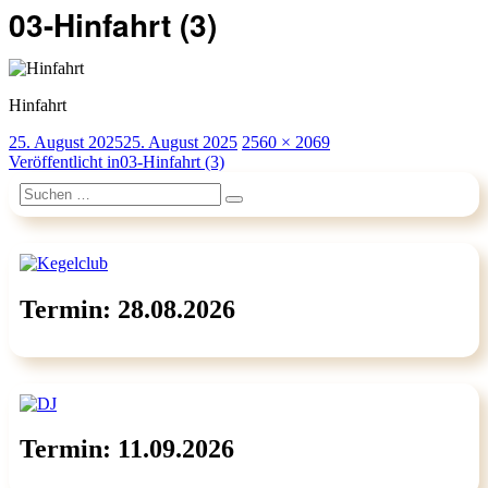
03-Hinfahrt (3)
Hinfahrt
Veröffentlicht
Originalgröße
25. August 2025
25. August 2025
2560 × 2069
am
Beitragsnavigation
Veröffentlicht in
03-Hinfahrt (3)
Suchen
Suchen
nach:
Termin: 28.08.2026
Termin: 11.09.2026