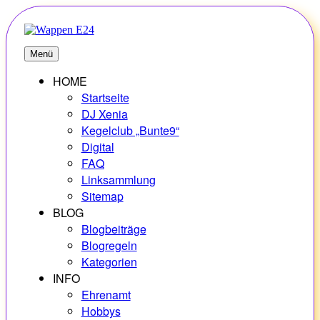
Zum
Inhalt
springen
E24
Erlebnisse – Hobbys – Vielfalt
Menü
HOME
Startseite
DJ Xenia
Kegelclub „Bunte9“
Digital
FAQ
Linksammlung
Sitemap
BLOG
Blogbeiträge
Blogregeln
Kategorien
INFO
Ehrenamt
Hobbys