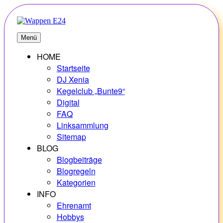
Zum
Inhalt
springen
E24
Erlebnisse – Hobbys – Vielfalt
Menü
HOME
Startseite
DJ Xenia
Kegelclub „Bunte9“
Digital
FAQ
Linksammlung
Sitemap
BLOG
Blogbeiträge
Blogregeln
Kategorien
INFO
Ehrenamt
Hobbys