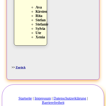
Ava
Kirsten
Rita
Stefan
Stefanie
Sylvia
Ute
Xenia
>>
Zurück
Startseite
|
Impressum
|
Datenschutzerklärung
|
Barrierefreiheit